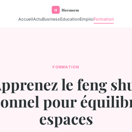
Accueil
Actu
Business
Education
Emploi
Formation
FORMATION
pprenez le feng sh
ionnel pour équilib
espaces