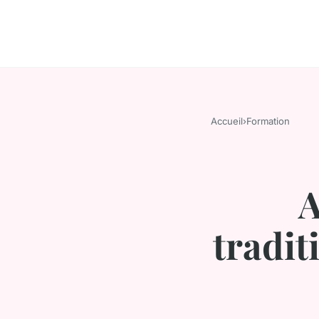
Accueil
›
Formation
A
tradit