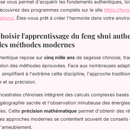
use vous permet d'acquérir les fondements authentiques, l
 Découvrez des programmes complets sur le site
https://feng
ations/
. Êtes-vous prêt à créer l'harmonie dans votre envir
hoisir l'apprentissage du feng shui auth
 les méthodes modernes
thentique repose sur
cinq mille ans
de sagesse chinoise, tr
selon des méthodes éprouvées. Face aux nombreuses adapt
 simplifient à l'extrême cette discipline, l'approche traditio
e et sa précision.
cestrales chinoises intègrent des calculs complexes basés
 géographie sacrée et l'observation minutieuse des énergies
les. Cette
précision mathématique
permet d'obtenir des ré
 les approches modernes se contentent souvent de conseils 
 l'ameublement.