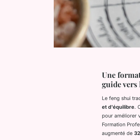
Une format
guide vers
Le feng shui tr
et d'équilibre
. 
pour améliorer v
Formation Profe
augmenté de
3