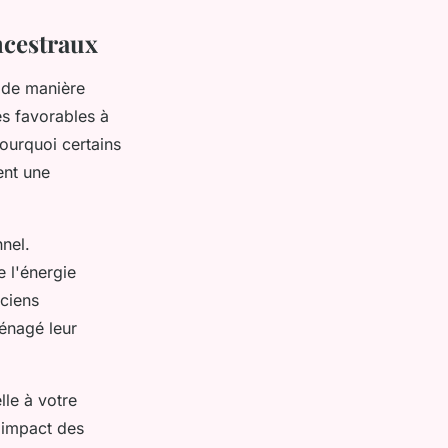
ncestraux
e de manière
es favorables à
ourquoi certains
ent une
nel.
e l'énergie
ciens
énagé leur
lle à votre
'impact des