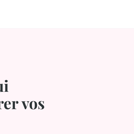
ui
rer vos