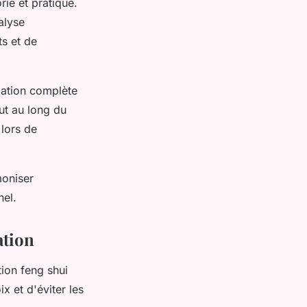
ie et pratique.
alyse
s et de
lation complète
ut au long du
 lors de
moniser
nel.
ation
ion feng shui
x et d'éviter les