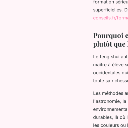
formation série
superficielles.
conseils.fr/form
Pourquoi c
plutôt que
Le feng shui au
maître à élève 
occidentales qui
toute sa richess
Les méthodes an
l'astronomie, la
environnementa
durables, là où
les couleurs ou