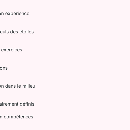
son expérience
lculs des étoiles
 exercices
ions
on dans le milieu
airement définis
 en compétences