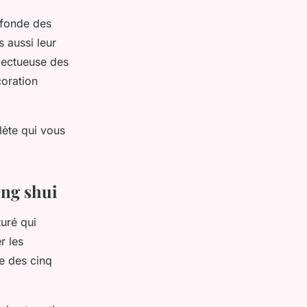
ofonde des
 aussi leur
pectueuse des
coration
lète qui vous
eng shui
uré qui
r les
ie des cinq