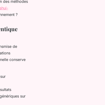
oin des méthodes
shui-
onnement ?
entique
ansmise de
ations
nnelle conserve
 sur
sultats
génériques sur